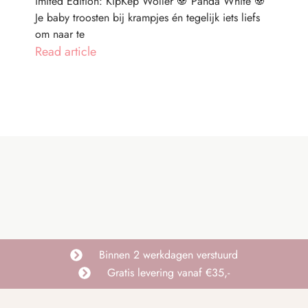
imited Edition: KipKep Woller 🐼 Panda White 🐼
Je baby troosten bij krampjes én tegelijk iets liefs
om naar te
Read article
Binnen 2 werkdagen verstuurd
Gratis levering vanaf €35,-