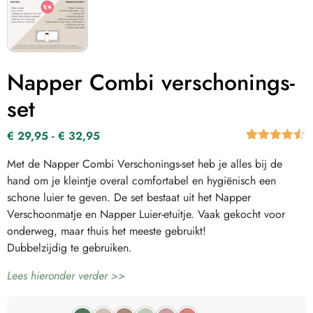
Napper Combi verschonings-
set
€
29,95
-
€
32,95
Waardering
10
Met de Napper Combi Verschonings-set heb je alles bij de
4.80
op 5
gebaseerd
hand om je kleintje overal comfortabel en hygiënisch een
op
schone luier te geven. De set bestaat uit het Napper
klantbeoordeli
Verschoonmatje en Napper Luier-etuitje. Vaak gekocht voor
onderweg, maar thuis het meeste gebruikt!
Dubbelzijdig te gebruiken.
Lees hieronder verder >>