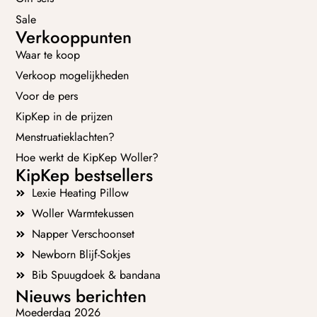
Sale
Verkooppunten
Waar te koop
Verkoop mogelijkheden
Voor de pers
KipKep in de prijzen
Menstruatieklachten?
Hoe werkt de KipKep Woller?
KipKep bestsellers
Lexie Heating Pillow
Woller Warmtekussen
Napper Verschoonset
Newborn Blijf-Sokjes
Bib Spuugdoek & bandana
Nieuws berichten
Moederdag 2026