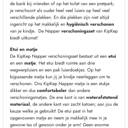
de bank bij vrienden of op het toilet van een pretpark;
je verschoont als ouder heel veel luiers op heel veel
verschillende plekken. En die plekken zijn niet altijd
ingericht op het makkelijk en
hygiënisch verschonen
van je kindje. De Napper
verschoningsset
van KipKep
biedt uitkomst!
Etui en matje
De KipKep Napper verschoningsset bestaat uit een
etui
en een
matje
. Het etui biedt ruimte aan drie
wegwerpluiers en een pak luierdoekjes. Op het
bijpassende matje kun jij je kindje neerleggen om te
verschonen. Ons KipKep Napper matje is een stukje
dikker en dus
comfortabeler
dan andere
verschoningsmatjes. De ene kant is van
waterafstotend
materiaal
, de andere kant van zacht katoen; aan jou de
keuze welke je gebruikt! De etui past in het
opgevouwen matje en neem je makkelijk mee in je
gewone tas of gewoon onder je arm! Geen enorme