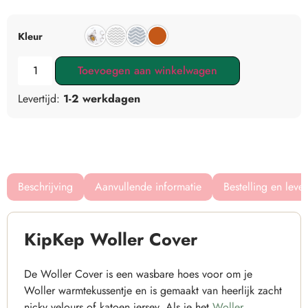
Kleur
Toevoegen aan winkelwagen
Levertijd:
1-2 werkdagen
Beschrijving
Aanvullende informatie
Bestelling en leve
KipKep Woller Cover
De Woller Cover is een wasbare hoes voor om je
Woller warmtekussentje en is gemaakt van heerlijk zacht
nicky velours of katoen jersey. Als je het
Woller