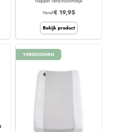
Napper verschoonmatje
€
19,95
Vanaf
Bekijk product
VERSCHONEN