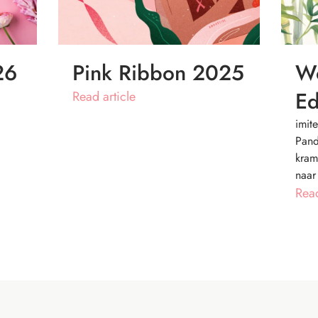
26
Pink Ribbon 2025
Wo
Ed
Read article
imit
Pand
kram
naar
Read