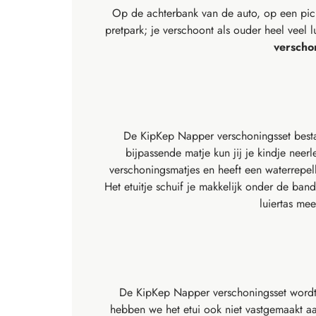
Op de achterbank van de auto, op een pickn
pretpark; je verschoont als ouder heel veel l
verscho
De KipKep Napper verschoningsset besta
bijpassende matje kun jij je kindje nee
verschoningsmatjes en heeft een waterrepell
Het etuitje schuif je makkelijk onder de b
luiertas me
De KipKep Napper verschoningsset wordt 
hebben we het etui ook niet vastgemaakt aan