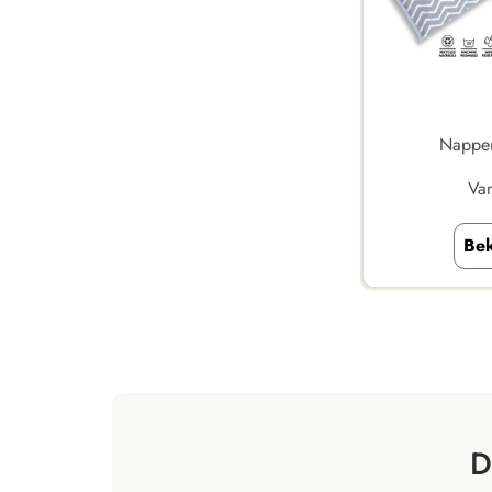
Napper 
Va
Bek
D