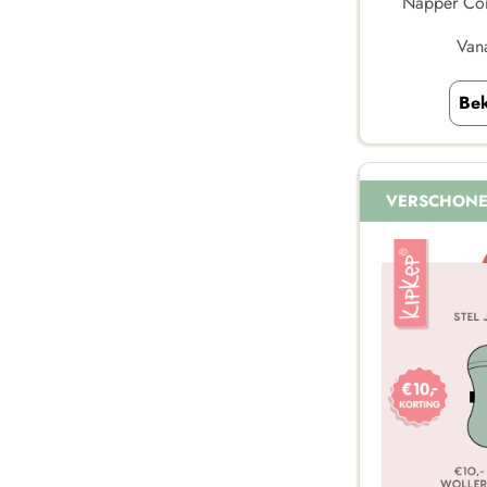
Napper Com
Van
Bek
VERSCHON