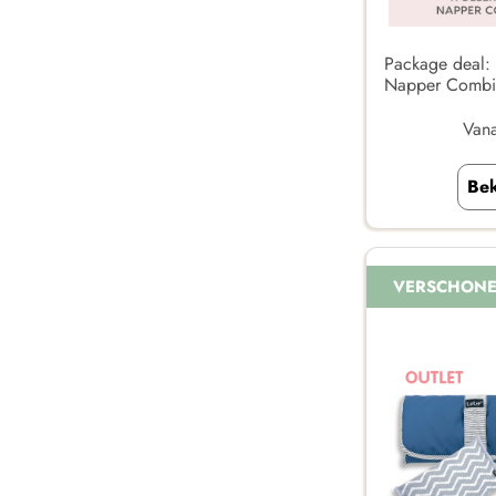
Package deal:
Napper Combi-s
Van
Bek
VERSCHON