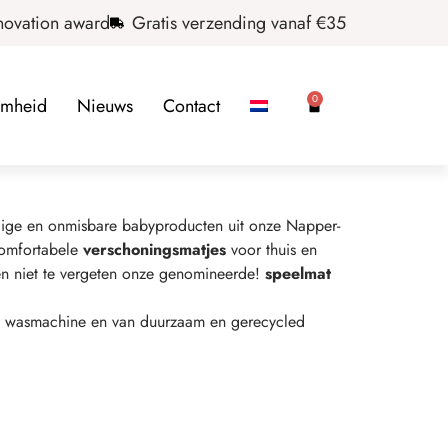
novation award
Gratis verzending vanaf €35
0
amheid
Nieuws
Contact
ige en onmisbare babyproducten uit onze Napper-
comfortabele
verschoningsmatjes
voor thuis en
en niet te vergeten onze genomineerde!
speelmat
de wasmachine en van duurzaam en gerecycled