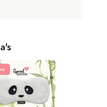
a's
ws