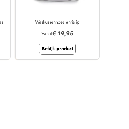
as
Waskussenhoes antislip
€
19,95
Vanaf
Bekijk product