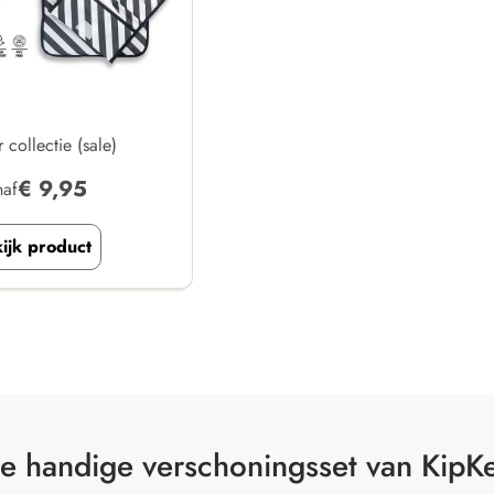
collectie (sale)
€
9,95
naf
ijk product
e handige verschoningsset van KipK