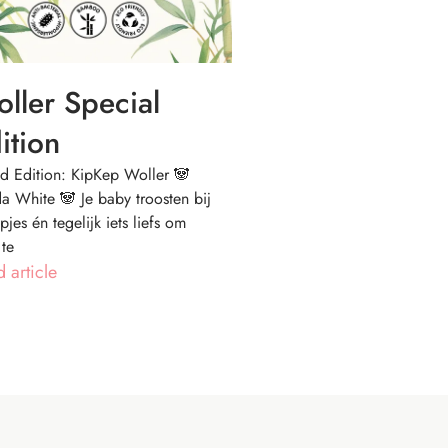
ller Special
ition
ed Edition: KipKep Woller 🐼
a White 🐼 Je baby troosten bij
pjes én tegelijk iets liefs om
 te
 article