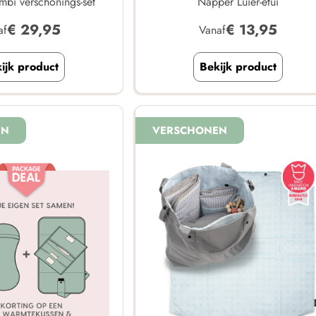
bi verschonings-set
Napper Luier-etui
€
29,95
€
13,95
af
Vanaf
ijk product
Bekijk product
EN
VERSCHONEN