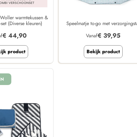
 Woller warmtekussen &
et (Diverse kleuren)
Speelmatje to-go met verzorgingst
€
44,90
€
39,95
af
Vanaf
ijk product
Bekijk product
EN