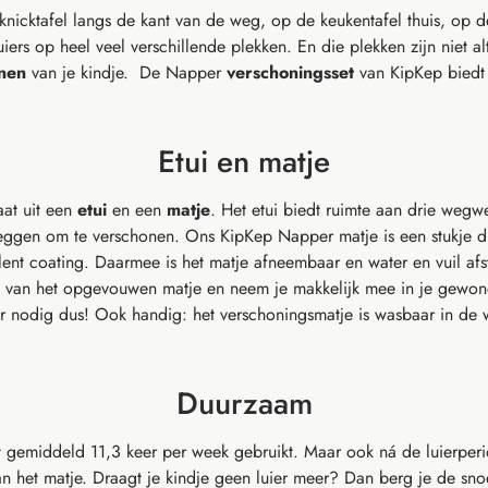
icktafel langs de kant van de weg, op de keukentafel thuis, op de
uiers op heel veel verschillende plekken. En die plekken zijn niet al
nen
van je kindje. De Napper
verschoningsset
van KipKep biedt 
Etui en matje
at uit een
etui
en een
matje
. Het etui biedt ruimte aan drie wegw
rleggen om te verschonen. Ons KipKep Napper matje is een stukje 
ent coating. Daarmee is het matje afneembaar en water en vuil afs
and van het opgevouwen matje en neem je makkelijk mee in je gew
er nodig dus! Ook handig: het verschoningsmatje is wasbaar in de
Duurzaam
gemiddeld 11,3 keer per week gebruikt. Maar ook ná de luierperi
 het matje. Draagt je kindje geen luier meer? Dan berg je de snoe