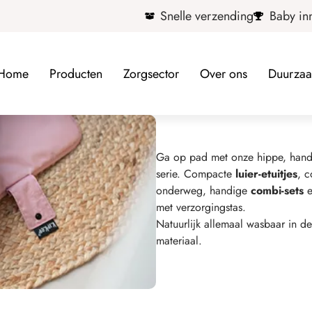
Snelle verzending
Baby in
Home
Producten
Zorgsector
Over ons
Duurza
Ga op pad met onze hippe, hand
serie. Compacte
luier-etuitjes
, 
onderweg, handige
combi-sets
met verzorgingstas.
Natuurlijk allemaal wasbaar in 
materiaal.