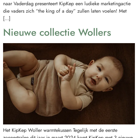
naar Vaderdag presenteert KipKep een ludieke marketingactie
die vaders zich “the king of a day” zullen laten voelen! Met
[…]
Nieuwe collectie Wollers
Het KipKep Woller warmtekussen Tegelijk met de eerste
zonnestralen dit jaar in maart 2024 komt KipKep met 3 nieuwe