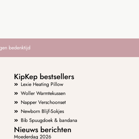
gen bedenktijd
KipKep bestsellers
Lexie Heating Pillow
Woller Warmtekussen
Napper Verschoonset
Newborn Blijf-Sokjes
Bib Spuugdoek & bandana
Nieuws berichten
Moederdag 2026