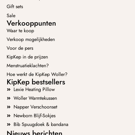
Gift sets
Sale
Verkooppunten
Waar te koop
Verkoop mogelijkheden
Voor de pers
KipKep in de prijzen
Menstruatieklachten?
Hoe werkt de KipKep Woller?
KipKep bestsellers
Lexie Heating Pillow
Woller Warmtekussen
Napper Verschoonset
Newborn Blijf-Sokjes
Bib Spuugdoek & bandana
Nieuws berichten